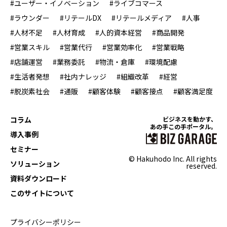
#ユーザー・イノベーション
#ライブコマース
#ラウンダー
#リテールDX
#リテールメディア
#人事
#人材不足
#人材育成
#人的資本経営
#商品開発
#営業スキル
#営業代行
#営業効率化
#営業戦略
#店舗運営
#業務委託
#物流・倉庫
#環境配慮
#生活者発想
#社内ナレッジ
#組織改革
#経営
#脱炭素社会
#通販
#顧客体験
#顧客接点
#顧客満足度
コラム
ビジネスを動かす、
あの手この手ポータル。
導入事例
セミナー
© Hakuhodo Inc. All rights
ソリューション
reserved.
資料ダウンロード
このサイトについて
プライバシーポリシー