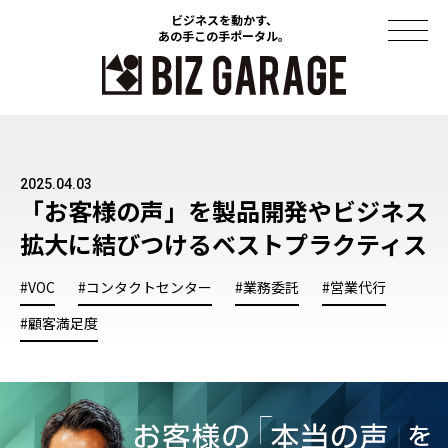
ビジネスを動かす、
ビジネスを動かす、
あの手この手ポータル。
あの手この手ポータル。
コラム
2025.04.03
導入事例
「お客様の声」を製品開発やビジネス
拡大に結びつけるベストプラクティス
セミナー
ソリューション
#VOC
#コンタクトセンター
#業務委託
#営業代行
#顧客満足度
資料ダウンロード
このサイトについて