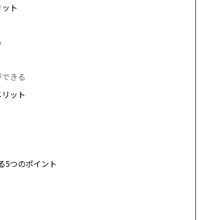
リット
る
ができる
メリット
る5つのポイント