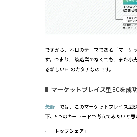
ですから、本日のテーマである「マーケ
す。つまり、 製造業でなくても、また小
る新しい
EC
のカタチなのです。
マーケットプレイス型
EC
を成
矢野
では、このマーケットプレイス型
E
下、
5
つのキーワードで考えてみたいと思
「
トップシェア
」