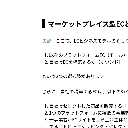
マーケットプレイス型EC
矢野
ここで、
EC
ビジネスモデルのそも
既存のプラットフォーム
EC
（モール）
自社で
EC
を構築するか（オウンド）
という
2
つの選択肢があります。
さらに、自社で構築する
EC
は、以下の
3
パ
自社でセレクトした商品を販売する「
1
つのプラットフォームに複数の事業
一事業者が
EC
サイトを立ち上げ主体と
する「ドロップシッピング・セレクト