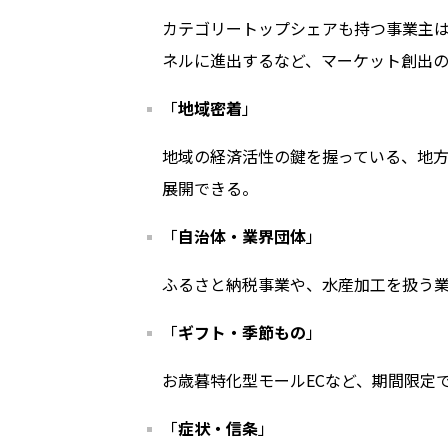
カテゴリートップシェアも持つ事業主
ネルに進出するなど、マーケット創出
「
地域密着
」
地域の経済活性の鍵を握っている、地
展開できる。
「
自治体・業界団体
」
ふるさと納税事業や、水産加工を扱う
「
ギフト・季節もの
」
お歳暮特化型モール
EC
など、期間限定
「
症状・信条
」