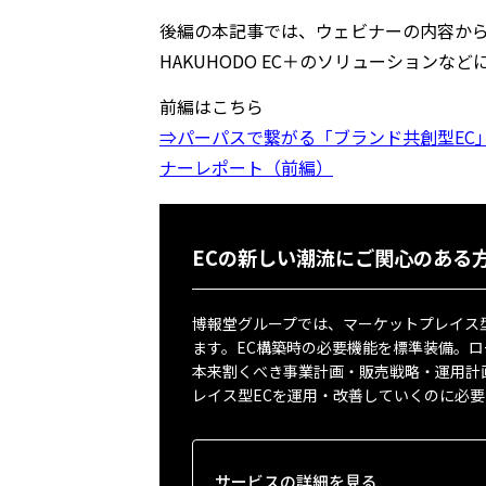
後編の本記事では、ウェビナーの内容から
HAKUHODO EC＋のソリューションな
前編はこちら
⇒パーパスで繋がる「ブランド共創型EC
ナーレポート（前編）
ECの新しい潮流にご関心のある
博報堂グループでは、マーケットプレイス型EC
ます。EC構築時の必要機能を標準装備。
本来割くべき事業計画・販売戦略・運用計
レイス型ECを運用・改善していくのに必
サービスの詳細を見る