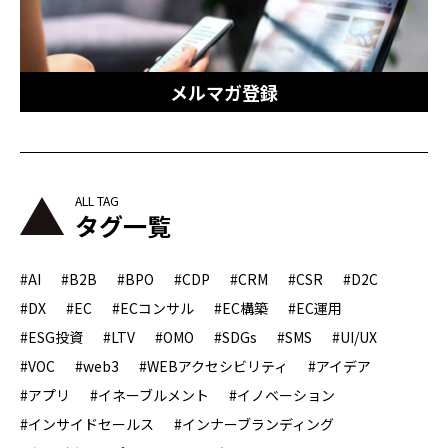
メルマガ登録
タグ一覧
#AI
#B2B
#BPO
#CDP
#CRM
#CSR
#D2C
#DX
#EC
#ECコンサル
#EC構築
#EC運用
#ESG投資
#LTV
#OMO
#SDGs
#SMS
#UI/UX
#VOC
#web3
#WEBアクセシビリティ
#アイデア
#アプリ
#イネーブルメント
#イノベーション
#インサイドセールス
#インナーブランディング