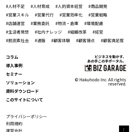
#人材不足
#人材育成
#人的資本経営
#商品開発
#営業スキル
#営業代行
#営業効率化
#営業戦略
#店舗運営
#業務委託
#物流・倉庫
#環境配慮
#生活者発想
#社内ナレッジ
#組織改革
#経営
#脱炭素社会
#通販
#顧客体験
#顧客接点
#顧客満足度
コラム
ビジネスを動かす、
あの手この手ポータル。
導入事例
セミナー
© Hakuhodo Inc. All rights
ソリューション
reserved.
資料ダウンロード
このサイトについて
プライバシーポリシー
利用規約
運営会社