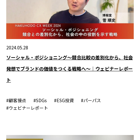
2024.05.28
ソーシャル・ポジショニング～競合比較の差別化から、社会
発想でブランドの価値をつくる戦略へ～｜ウェビナーレポー
ト
#顧客接点
#SDGs
#ESG投資
#パーパス
#ウェビナーレポート