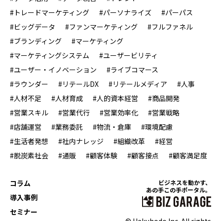
#トレードマーケティング
#パーソナライズ
#パーパス
#ビッグデータ
#ファンマーケティング
#フルファネル
#ブランディング
#マーケティング
#マーケティングシステム
#ユーザービリティ
#ユーザー・イノベーション
#ライブコマース
#ラウンダー
#リテールDX
#リテールメディア
#人事
#人材不足
#人材育成
#人的資本経営
#商品開発
#営業スキル
#営業代行
#営業効率化
#営業戦略
#店舗運営
#業務委託
#物流・倉庫
#環境配慮
#生活者発想
#社内ナレッジ
#組織改革
#経営
#脱炭素社会
#通販
#顧客体験
#顧客接点
#顧客満足度
コラム
ビジネスを動かす、
あの手この手ポータル。
導入事例
セミナー
© Hakuhodo Inc. All rights