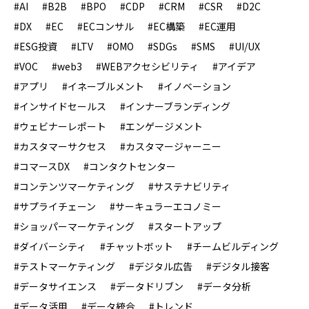
#AI
#B2B
#BPO
#CDP
#CRM
#CSR
#D2C
#DX
#EC
#ECコンサル
#EC構築
#EC運用
#ESG投資
#LTV
#OMO
#SDGs
#SMS
#UI/UX
#VOC
#web3
#WEBアクセシビリティ
#アイデア
#アプリ
#イネーブルメント
#イノベーション
#インサイドセールス
#インナーブランディング
#ウェビナーレポート
#エンゲージメント
#カスタマーサクセス
#カスタマージャーニー
#コマースDX
#コンタクトセンター
#コンテンツマーケティング
#サステナビリティ
#サプライチェーン
#サーキュラーエコノミー
#ショッパーマーケティング
#スタートアップ
#ダイバーシティ
#チャットボット
#チームビルディング
#テストマーケティング
#デジタル広告
#デジタル接客
#データサイエンス
#データドリブン
#データ分析
#データ活用
#データ統合
#トレンド