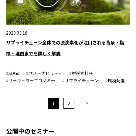
2023.03.16
サプライチェーン全体での脱炭素化が注目される背景・指
標・理由までを詳しく解説
#SDGs
#サステナビリティ
#脱炭素社会
#サーキュラーエコノミー
#サプライチェーン
#環境配慮
1
2
公開中のセミナー