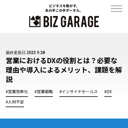
ビジネスを動かす、
ビジネスを動かす、
あの手この手ポータル。
あの手この手ポータル。
コラム
最終更新日 2023.9.28
導入事例
営業におけるDXの役割とは？必要な
理由や導入によるメリット、課題を解
セミナー
説
ソリューション
#営業効率化
#営業戦略
#インサイドセールス
#DX
資料ダウンロード
#人材不足
このサイトについて