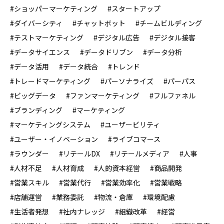
#ショッパーマーケティング
#スタートアップ
#ダイバーシティ
#チャットボット
#チームビルディング
#テストマーケティング
#デジタル広告
#デジタル接客
#データサイエンス
#データドリブン
#データ分析
#データ活用
#データ統合
#トレンド
#トレードマーケティング
#パーソナライズ
#パーパス
#ビッグデータ
#ファンマーケティング
#フルファネル
#ブランディング
#マーケティング
#マーケティングシステム
#ユーザービリティ
#ユーザー・イノベーション
#ライブコマース
#ラウンダー
#リテールDX
#リテールメディア
#人事
#人材不足
#人材育成
#人的資本経営
#商品開発
#営業スキル
#営業代行
#営業効率化
#営業戦略
#店舗運営
#業務委託
#物流・倉庫
#環境配慮
#生活者発想
#社内ナレッジ
#組織改革
#経営