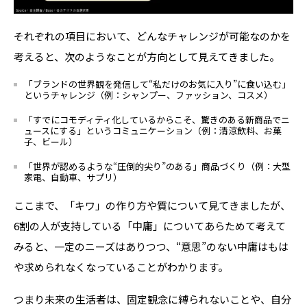
それぞれの項目において、どんなチャレンジが可能なのかを
考えると、次のようなことが方向として見えてきました。
「ブランドの世界観を発信して
“
私だけのお気に入り
”
に食い込む」
というチャレンジ（例：シャンプー、ファッション、コスメ）
「すでにコモディティ化しているからこそ、驚きのある新商品でニ
ュースにする」というコミュニケーション（例：清涼飲料、お菓
子、ビール）
「世界が認めるような
“
圧倒的尖り
”
のある」商品づくり（例：大型
家電、自動車、サプリ）
ここまで、「キワ」の作り方や質について見てきましたが、
6
割の人が支持している「中庸」についてあらためて考えて
みると、一定のニーズはありつつ、
“
意思
”
のない中庸はもは
や求められなくなっていることがわかります。
つまり未来の生活者は、固定観念に縛られないことや、自分