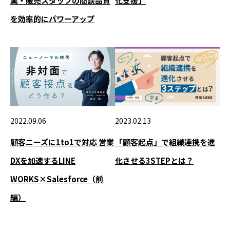
化支援」
業・販売スタッフの商談品質
を効率的にパワーアップ
2022.09.06
2023.02.13
顧客ニーズに1to1で対応 営業
「顧客起点」で組織連携を進
DXを加速するLINE
化させる3STEPとは？
WORKS×Salesforce（前
編）