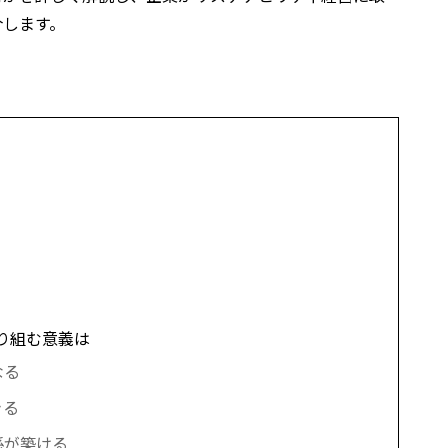
介します。
り組む意義は
なる
きる
係が築ける