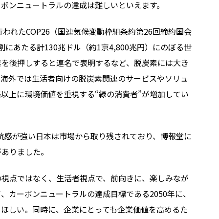
ーボンニュートラルの達成は難しいといえます。
行われたCOP26（国連気候変動枠組条約第26回締約国会
にあたる計130兆ドル（約1京4,800兆円）にのぼる世
素を後押しすると連名で表明するなど、脱炭素には大き
に海外では生活者向けの脱炭素関連のサービスやソリュ
以上に環境価値を重視する“緑の消費者”が増加してい
に抵抗感が強い日本は市場から取り残されており、博報堂に
がありました。
の視点ではなく、生活者視点で、前向きに、楽しみなが
、カーボンニュートラルの達成目標である2050年に、
てほしい。同時に、企業にとっても企業価値を高めるた