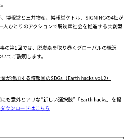
た。
博報堂と三井物産、博報堂ケトル、SIGNINGの4社が
一人ひとりのアクションで脱炭素社会を推進する共創型
介する記事の第1回では、脱炭素を取り巻くグローバルの概況
方についてご説明します。
する博報堂のSDGs（Earth hacks vol.2）
意外とアリな“新しい選択肢”「Earth hacks」を提
料ダウンロードはこちら