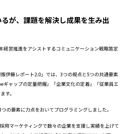
いるが、課題を解決し成果を生み出
企業の人的資本経営推進をアシストするコミュニケーション戦略策定
材版伊藤レポート
2.0
」では、
3
つの視点と
5
つの共通要素
be
ギャップの定量把握」「企業文化の定着」「従業員エ
います。
3
つの要素に力点をおいてプログラミングしました。
採用マーケティングで数々の企業を支援し実績を上げて