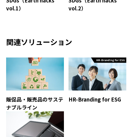
SDGs（Earth hacks
SDGs（Earth hacks
vol.1）
vol.2）
関連ソリューション
販促品・販売品のサステ
HR-Branding for ESG
ナブルライン