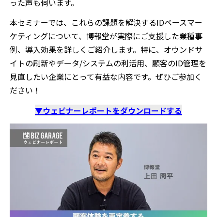
った声も伺います。
本セミナーでは
、
これらの課題を解決する
IDベースマー
ケティング
について、博報堂が実際にご支援した業種事
例、導入効果を詳しくご紹介します。
特に、オウンドサ
イトの刷新やデータ/システムの利活用
、
顧客の
ID管理を
見直したい企業にとって有益な内容です。
ぜひご参加く
ださい！
▼ウェビナーレポートをダウンロードする