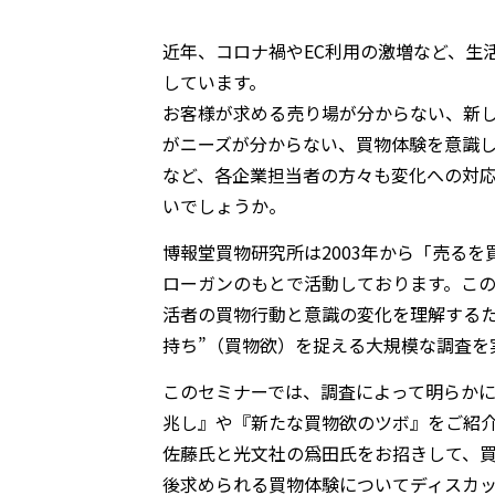
近年、コロナ禍や
EC利用の激増など、生
しています。
お客様が求める売り場が分からない、新
がニーズが分からない
、
買物体験を意識
など
、
各企業担当者の方々も変化への対
いでしょうか。
博報堂買物研究所は
2003年から「売る
ローガンのもとで活動しております。こ
活者の買物行動と意識の変化を理解する
持ち”（買物欲）を捉える大規模な調査を
このセミナーでは、調査によって明らか
兆し』や
『
新たな買物欲のツボ』をご紹
佐藤氏と光文社の爲田氏を
お招きして、
後求められる買物体験についてディスカ