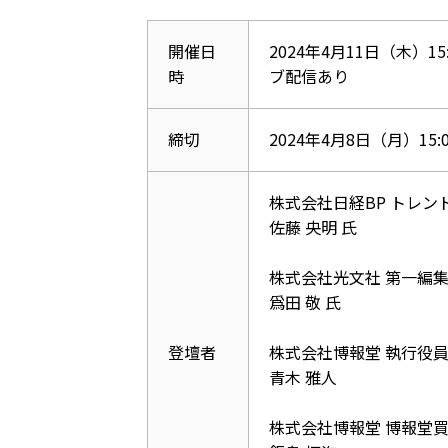
開催日
2024年4月11日（木）15:0
時
ブ配信あり
締切
2024年4月8日（月）15:0
株式会社日経
BP
トレン
佐藤 央明 氏
株式会社光文社 第一編
爲田 敬 氏
登壇者
株式会社博報堂 執行役
青木 雅人
株式会社博報堂
博報堂買