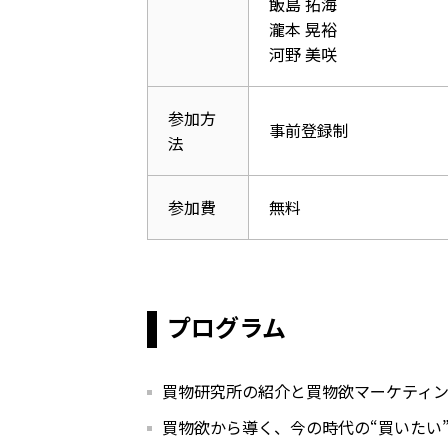
飯島 拓海
瀧本 晃裕
河野 美咲
参加方
事前登録制
法
参加費
無料
プログラム
買物研究所の紹介と買物欲マーケティ
買物欲から導く、今の時代の“買いたい