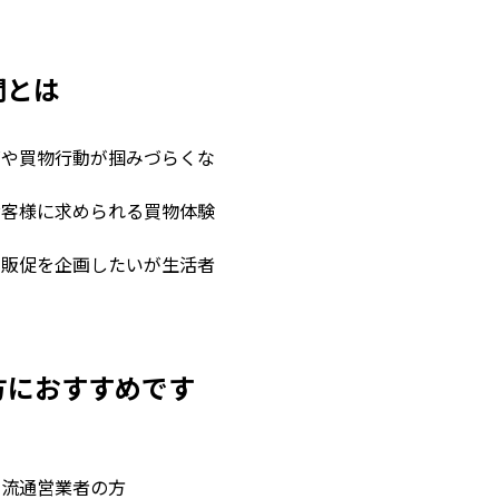
問とは
ズ
や買物行動
が掴みづらくな
お客様に
求められる買物体験
い
販促を企画したいが
生活者
方におすすめです
、流通営業者の方