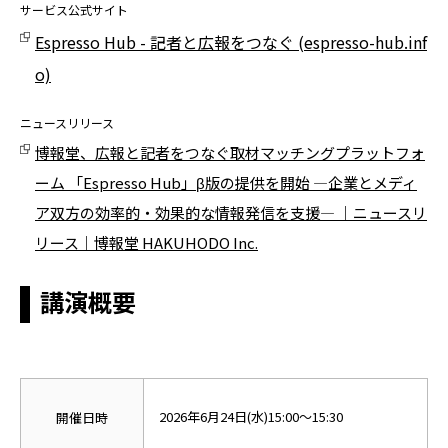
サービス公式サイト
Espresso Hub - 記者と広報をつなぐ (espresso-hub.inf
o)
ニュースリリース
博報堂、広報と記者をつなぐ取材マッチングプラットフォ
ーム 「Espresso Hub」β版の提供を開始 ―企業とメディ
ア双方の効率的・効果的な情報発信を支援― ｜ニュースリ
リース｜博報堂 HAKUHODO Inc.
講演概要
202
6
年
6
月
24
日(水)
15:00～15:30
開催日時