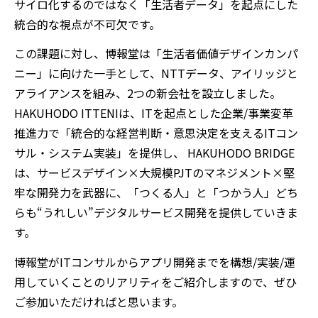
サイロ化するのではなく「生活者データ」を起点にした
統合的な視点が不可欠です。
この課題に対し、博報堂は「生活者価値デザインカンパ
ニー」に向けた一手として、
NTT
データ、アイリッジと
アライアンスを組み、
2
つの新会社を設立しました。
HAKUHODO ITTENI
は、
IT
を起点とした企業/事業変革
推進力で「統合的な経営判断・意思決定を支える
IT
コン
サル・システム実装」を提供し、
HAKUHODO BRIDGE
は、
サービスデザイン
×
大規模
PJT
のマネジメント
×
堅
牢な開発力を武器に、「つくる人」と「つかう人」どち
らも“うれしい”デジタルサービス開発を提供していきま
す。
博報堂が
IT
コンサルからアプリ開発までを構想/実装/運
用していくことのリアリティをご紹介しますので、ぜひ
ご参加いただければと思います。