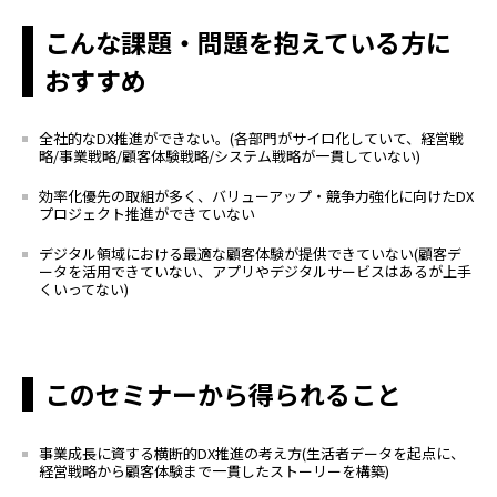
こんな
課題・問題
を抱えて
いる
方に
おすすめ
全社的なDX推進ができない。(各部門がサイロ化していて、経営戦
略/事業戦略/顧客体験戦略/システム戦略が一貫していない)
効率化優先の取組が多く、バリューアップ・競争力強化に向けた
DX
プロジェクト推進ができていない
デジタル領域における最適な顧客体験が提供できていない(顧客デ
ータを活用できていない、アプリやデジタルサービスはあるが上手
くいってない)
このセミナーから得られること
事業成長に資する横断的DX推進の考え方(生活者データを起点に、
経営戦略から顧客体験まで一貫したストーリーを構築)