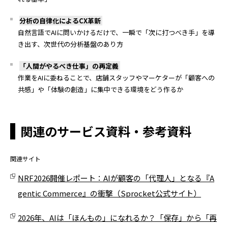
分析の自律化による
CX
革新
自然言語で
AI
に問いかけるだけで、一瞬で「次に打つべき手」を導
き出す、次世代の分析基盤のあり方
「人間がやるべき仕事」の再定義
作業を
AI
に委ねることで、店舗スタッフやマーケターが「顧客への
共感」や「体験の創造」に集中できる環境をどう作るか
関連のサービス資料・参考資料
関連サイト
NRF2026開催レポート：AIが顧客の「代理人」となる『A
gentic Commerce』の衝撃（Sprocket公式サイト）
2026年、AIは「ほんもの」になれるか？「保存」から「再