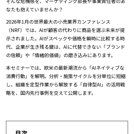
そんな危機感を、マーケティング部長や事業責任者のあ
なたも抱えていませんか？
2026
年
1
月の世界最大の小売業界カンファレンス
（
NRF
）では、
AI
が顧客の代わりに商品を選ぶ未来が提
示されました。
AI
がスペックや価格を瞬時に比較する時
代、企業が生き残る鍵は、
AI
に代替できない「ブランド
の信頼」や「情緒的価値」の磨き込みにあります。
本セミナーでは、欧米の最新潮流から「
AI
ネイティブな
消費行動」を解明。分析・施策サイクルを分単位に短縮
し、組織を定型作業から解放する「自律型
AI
」の活用戦
略を、国内先行事例を交えて公開します。
目次