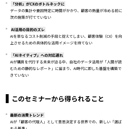
「分析」が
CX
のボトルネックに
データの集計や要因特定に時間がかかり、顧客の熱量が冷める前に
次の施策が打てていない
AI
活用の目的のズレ
AI
を単なるコスト削減の手段と捉えてしまい、顧客体験（
CX
）を向
上させるための具体的な活用イメージを持てない
「
AI
ネイティブ」への対応遅れ
AI
が購買を代行する未来が迫る中、自社のデータ活用が「人間が読
むための静的なレポート」に留まり、
AI
時代に即した基盤を構築で
きていない
このセミナーから得られること
最新の消費トレンド
AI
が「顧客の代理人」として意思決定する世界での、新しい「選ば
れる基準」